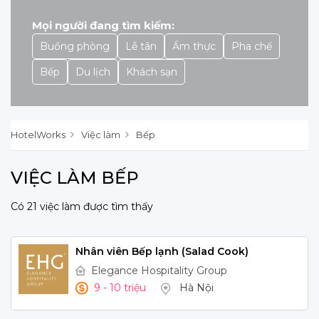
Mọi người đang tìm kiếm:
Buồng phòng
Lễ tân
Ẩm thực
Pha chế
Bếp
Du lịch
Khách sạn
HotelWorks
Việc làm
Bếp
VIỆC LÀM BẾP
Có 21 việc làm được tìm thấy
Nhân viên Bếp lạnh (Salad Cook)
Elegance Hospitality Group
9 - 10 triệu
Hà Nội