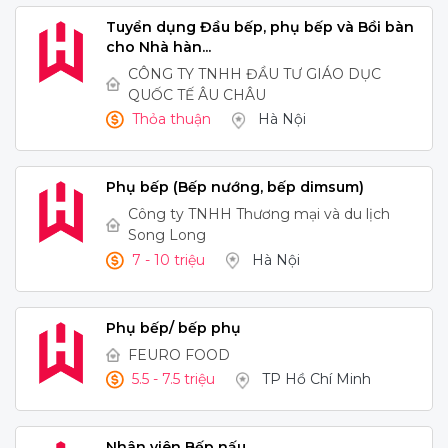
Tuyển dụng Đầu bếp, phụ bếp và Bồi bàn
cho Nhà hàn...
CÔNG TY TNHH ĐẦU TƯ GIÁO DỤC
QUỐC TẾ ÂU CHÂU
Thỏa thuận
Hà Nội
Phụ bếp (Bếp nướng, bếp dimsum)
Công ty TNHH Thương mại và du lịch
Song Long
7 - 10 triệu
Hà Nội
Phụ bếp/ bếp phụ
FEURO FOOD
5.5 - 7.5 triệu
TP Hồ Chí Minh
Nhân viên Bếp nấu