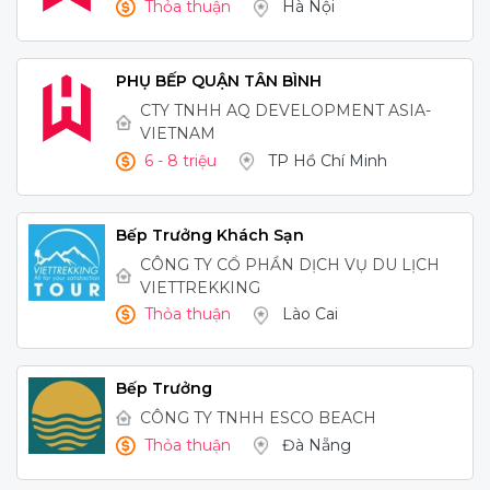
Thỏa thuận
Hà Nội
PHỤ BẾP QUẬN TÂN BÌNH
CTY TNHH AQ DEVELOPMENT ASIA-
VIETNAM
6 - 8 triệu
TP Hồ Chí Minh
Bếp Trưởng Khách Sạn
CÔNG TY CỔ PHẦN DỊCH VỤ DU LỊCH
VIETTREKKING
Thỏa thuận
Lào Cai
Bếp Trưởng
CÔNG TY TNHH ESCO BEACH
Thỏa thuận
Đà Nẵng