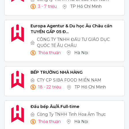
3 - 7 triệu
TP Hồ Chí Minh
Europa Agentur & Du học Âu Châu cần
TUYỂN GẤP 05 Đ...
CÔNG TY TNHH ĐẦU TƯ GIÁO DỤC
QUỐC TẾ ÂU CHÂU
Thỏa thuận
Hà Nội
BẾP TRƯỞNG NHÀ HÀNG
CTY CP SIBA FOOD MIỀN NAM
18 - 22 triệu
TP Hồ Chí Minh
Đầu bếp Âu/Á Full-time
Công Ty TNHH Tinh Hoa Ẩm Thực
Thỏa thuận
Hà Nội