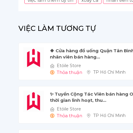
việc làm thêm uy tín
xoay ca
nhân viên t
VIỆC LÀM TƯƠNG TỰ
🍀 Cửa hàng đồ uống Quận Tân Bì
nhân viên bán hàng...
Etóile Store 
Thỏa thuận
TP Hồ Chí Minh
✨ Tuyển Cộng Tác Viên bán hàng 
thời gian linh hoạt, thu...
Etóile Store 
Thỏa thuận
TP Hồ Chí Minh