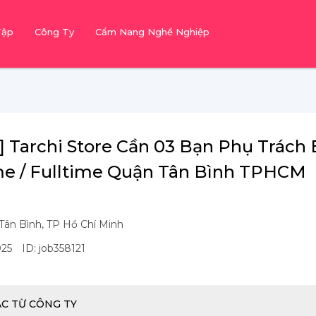
Tập
Công Ty
Cẩm Nang Nghề Nghiệp
 Tarchi Store Cần 03 Bạn Phụ Trách
me / Fulltime Quận Tân Bình TPHCM
 Tân Bình, TP Hồ Chí Minh
025
ID: job358121
ÁC TỪ CÔNG TY