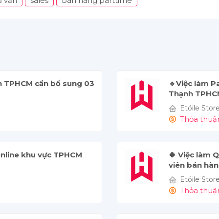
ư vấn
sales
bán hàng parttime
nh TPHCM cần bổ sung 03
🔹Việc làm P
Thạnh TPHCM
Etóile Store
Thỏa thuậ
Online khu vực TPHCM
🍀 Việc làm 
viên bán hàng
Etóile Store
Thỏa thuậ