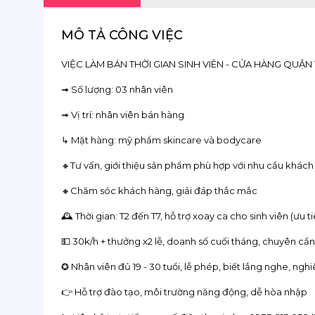
MÔ TẢ CÔNG VIỆC
VIỆC LÀM BÁN THỜI GIAN SINH VIÊN - CỬA HÀNG QUẬN
➟ Số lượng: 03 nhân viên
➟ Vị trí: nhân viên bán hàng
↳ Mặt hàng: mỹ phẩm skincare và bodycare
🔸Tư vấn, giới thiệu sản phẩm phù hợp với nhu cầu khác
🔸Chăm sóc khách hàng, giải đáp thắc mắc
🕰️ Thời gian: T2 đến T7, hỗ trợ xoay ca cho sinh viên (ưu t
💵 30k/h + thưởng x2 lễ, doanh số cuối tháng, chuyên cần,.
✪ Nhân viên đủ 19 - 30 tuổi, lễ phép, biết lắng nghe, ng
👉 Hỗ trợ đào tạo, môi trường năng động, dễ hòa nhập