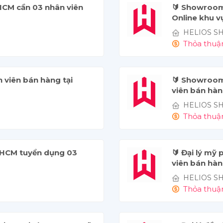
HCM cần 03 nhân viên
🔰 Showroom
Online khu v
HELIOS S
Thỏa thuậ
n viên bán hàng tại
🔰 Showroom
viên bán hàng
HELIOS S
Thỏa thuậ
HCM tuyển dụng 03
🔰 Đại lý m
viên bán hàng
HELIOS S
Thỏa thuậ