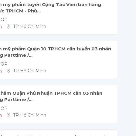
 mỹ phẩm tuyển Cộng Tác Viên bán hàng
ực TPHCM - Phù...
HOP 
n
TP Hồ Chí Minh
 mỹ phẩm Quận 10 TPHCM cần tuyển 03 nhân
 Parttime /...
HOP 
n
TP Hồ Chí Minh
ỹ phẩm Quận Phú Nhuận TPHCM cần 03 nhân
 Parttime /...
HOP 
n
TP Hồ Chí Minh