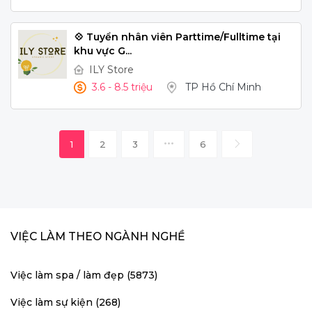
💠 Tuyển nhân viên Parttime/Fulltime tại
khu vực G...
ILY Store
3.6 - 8.5 triệu
TP Hồ Chí Minh
1
2
3
6
VIỆC LÀM THEO NGÀNH NGHỀ
Việc làm spa / làm đẹp (5873)
Việc làm sự kiện (268)