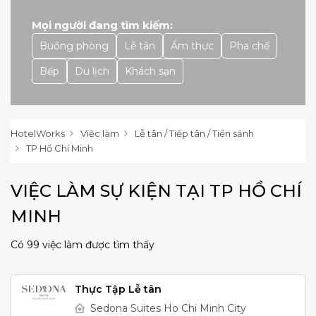
Mọi người đang tìm kiếm:
Buồng phòng
Lễ tân
Ẩm thực
Pha chế
Bếp
Du lịch
Khách sạn
HotelWorks
Việc làm
Lễ tân / Tiếp tân / Tiền sảnh
TP Hồ Chí Minh
VIỆC LÀM SỰ KIỆN TẠI TP HỒ CHÍ
MINH
Có 99 việc làm được tìm thấy
Thực Tập Lễ tân
Sedona Suites Ho Chi Minh City