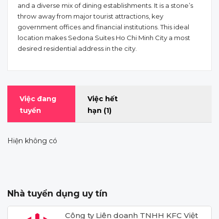
and a diverse mix of dining establishments. It is a stone’s
throw away from major tourist attractions, key
government offices and financial institutions. This ideal
location makes Sedona Suites Ho Chi Minh City a most
desired residential address in the city.
Việc đang
Việc hết
tuyển
hạn
(1)
Hiện không có
Nhà tuyển dụng uy tín
Công ty Liên doanh TNHH KFC Việt