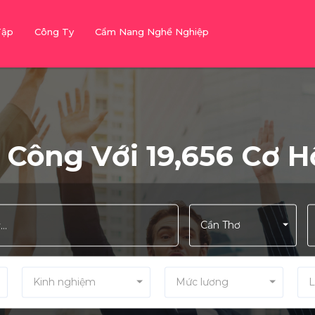
Tập
Công Ty
Cẩm Nang Nghề Nghiệp
Công Với 19,656 Cơ 
Cần Thơ
Kinh nghiệm
Mức lương
L