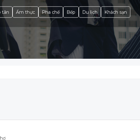
 tân
Ẩm thực
Pha chế
Bếp
Du lịch
Khách sạn
Thơ