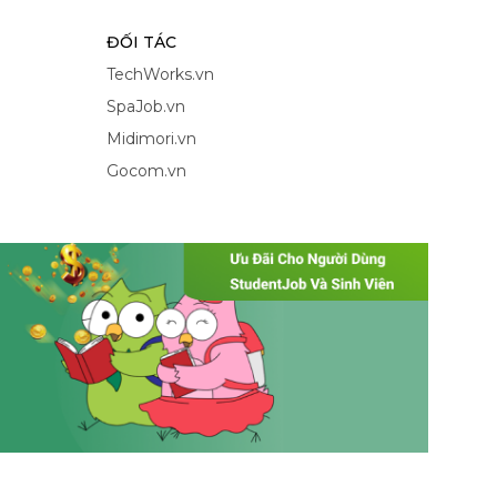
ĐỐI TÁC
TechWorks.vn
SpaJob.vn
Midimori.vn
Gocom.vn